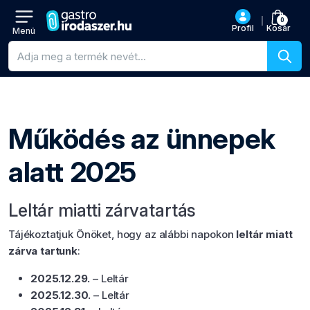
0
Profil
Kosár
Menü
Termékkeresés
Működés az ünnepek
alatt 2025
Leltár miatti zárvatartás
Tájékoztatjuk Önöket, hogy az alábbi napokon
leltár miatt
zárva tartunk
:
2025.12.29.
– Leltár
2025.12.30.
– Leltár