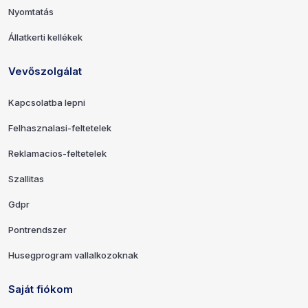
Nyomtatás
Állatkerti kellékek
Vevőszolgálat
Kapcsolatba lepni
Felhasznalasi-feltetelek
Reklamacios-feltetelek
Szallitas
Gdpr
Pontrendszer
Husegprogram vallalkozoknak
Saját fiókom