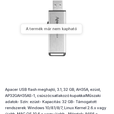
A termék már nem kapható
Termékértékelés
Apacer USB flash meghajtó, 3.1, 32 GB, AH35A, ezüst,
AP32GAH35AS-1, csúszócsatlakozó kupakkalMűszaki
adatok- Szín: ezüst- Kapacitás: 32 GB- Támogatott
rendszerek: Windows 10/8.1/8/7, Linux Kernel 2.6.x vagy
újabb, MAC OS 10.6.x vagy újabb - Méretek: (H)56 x