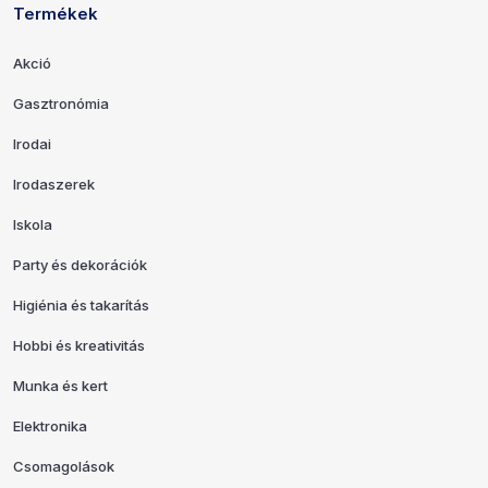
Termékek
Hivatkozások és elérhetőségek
Akció
Gasztronómia
Irodai
Irodaszerek
Iskola
Party és dekorációk
Higiénia és takarítás
Hobbi és kreativitás
Munka és kert
Elektronika
Csomagolások