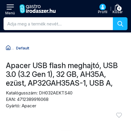
0
Profil
Kosár
Menü
Termékkeresés
Default
Ugrás a termék nevéhez
Ugrás az árhoz
Ugrás a vásárlási akciókhoz
Ugrás az értékelésekhez
Apacer USB flash meghajtó, USB
3.0 (3.2 Gen 1), 32 GB, AH35A,
ezüst, AP32GAH35AS-1, USB A,
Katalógusszám: DH032AEKTS40
EAN: 4712389916068
Gyártó: Apacer
Termékképek
Bejel