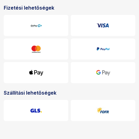
Fizetési lehetőségek
Fizetési és kézbesítési lehetőségek
Szállítási lehetőségek