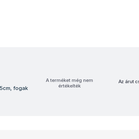
A terméket még nem
Az árut c
értékelték
15cm, fogak