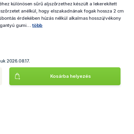
éhez különösen sűrű aljszőrzethez készült a lekerekített
 szőrzetet anélkül, hogy elszakadnának fogak hossza 2 cm
 kibontás érdekében húzás nélkül alkalmas hosszú/vékony
fogantyú gumi…
több
tjuk 2026.08.17.
sa
éget. Minimális mennyiség: 1. Használja a nyilakat vagy a gomb
Kosárba helyezés
Termék hozzáadása Forgó fogas gereblye, csúszásmentes 