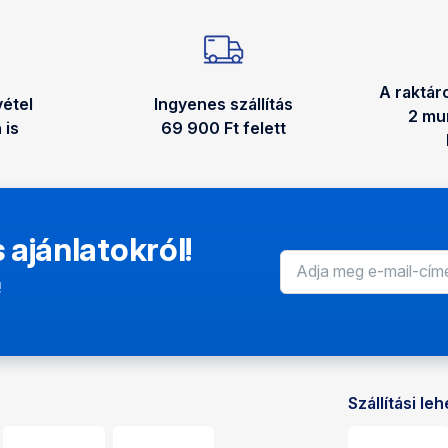
A raktár
étel
Ingyenes szállítás
2 mu
 is
69 900 Ft felett
 ajánlatokról!
!
Szállítási l
égek