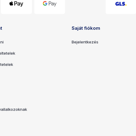
t
Saját fiókom
k
ni
Bejelentkezés
ltetelek
tetelek
allalkozoknak