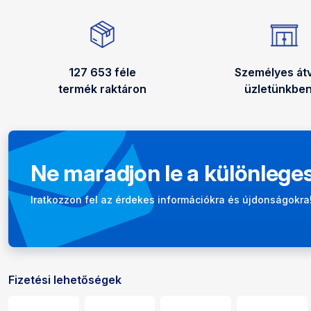
127 653 féle
Személyes átv
termék raktáron
üzletünkben
Ne maradjon le a különleges
Hírlevél
Iratkozzon fel az érdekes információkra és újdonságokra
Fizetési lehetőségek
Fizetési és kézbesítési lehetős