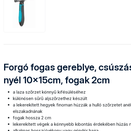
Forgó fogas gereblye, csúsz
nyél 10x15cm, fogak 2cm
a laza szőrzet könnyű kifésüléséhez
különösen sűrű aljszőrzethez készült
a lekerekített hegyek finoman húzzák a hulló szőrzetet ané
elszakadnának
fogak hossza 2 cm
lekerekített végek a könnyebb kibontás érdekében húzás n
alkalmas hosszú/vékony vagy göndör hajra