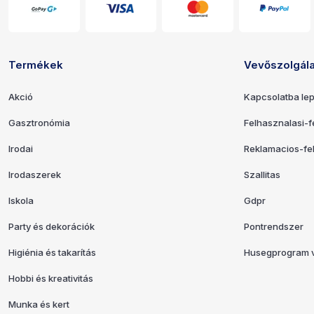
Termékek
Vevőszolgála
Hivatkozások és elérhetősége
Akció
Kapcsolatba lep
Gasztronómia
Felhasznalasi-fe
Irodai
Reklamacios-fel
Irodaszerek
Szallitas
Iskola
Gdpr
Party és dekorációk
Pontrendszer
Higiénia és takarítás
Husegprogram v
Hobbi és kreativitás
Munka és kert