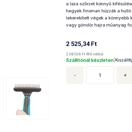
a laza szőrzet könnyű kifésülés
hegyek finoman húzzák a hulló
lekerekített végek a könnyebb
vagy göndör hajra műanyag 
2 525,34
Ft
Termék aktuális ára
2 087,06 Ft ÁFA nélkül
Szállítónál készleten
|
Kiszállí
Termék vásárlá
Termék mennyisége
Adja meg a kívánt termékmennyis
-
+