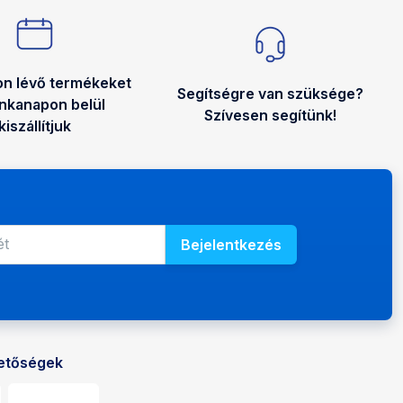
on lévő termékeket
Segítségre van szüksége?
nkanapon belül
Szívesen segítünk!
kiszállítjuk
Bejelentkezés
E-mail-cím a hírlevélhez
Adja meg e-mail-címét az újdonságok és akciós ajánl
ehetőségek