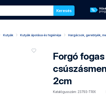
ória nevét a webáruházunkban való kereséshez
Hűs
Keresés
prog
Kutyák
Kutyák ápolása és higiénéje
Hargácsok, gereblyék, m
Termékértékelé
Forgó fogas
Bejelentkezés szükséges
csúszásment
2cm
Katalógusszám: 23793-TRIX