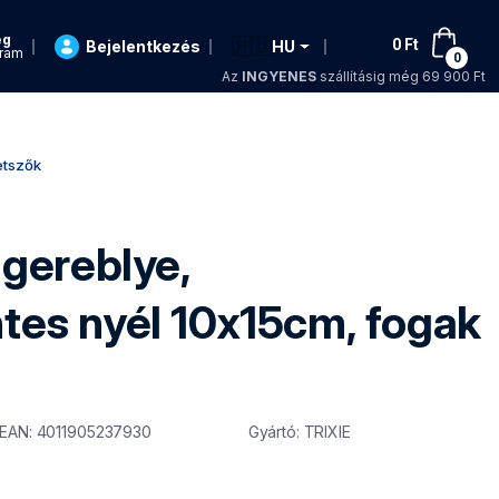
ég
🇭🇺
0
Ft
Bejelentkezés
HU
ram
0
Az
INGYENES
szállításig még 69 900 Ft
etszők
s
 gereblye,
es nyél 10x15cm, fogak
EAN: 4011905237930
Gyártó: TRIXIE