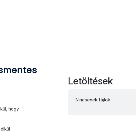
ásmentes
Letöltések
Nincsenek fájlok
lkül, hogy
élkül