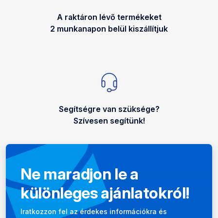
A raktáron lévő termékeket
2 munkanapon belül kiszállítjuk
Segítségre van szüksége?
Szívesen segítünk!
Ne maradjon le a
különleges ajánlatokról!
Hírlevél
Iratkozzon fel az érdekes információkra és