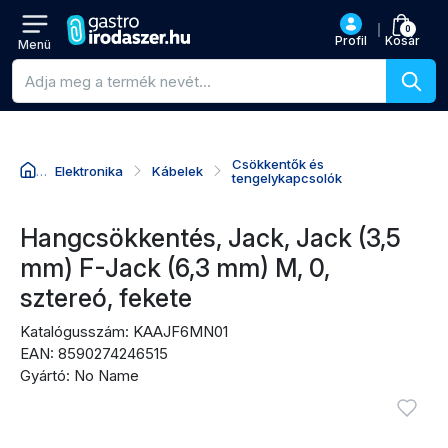
0
Profil
Kosár
Menü
Termékkeresés
Csökkentők és
Elektronika
Kábelek
tengelykapcsolók
Ugrás a termék nevéhez
Ugrás az árhoz
Ugrás a vásárlási akciókhoz
Ugrás az értékelésekhez
Hangcsökkentés, Jack, Jack (3,5
mm) F-Jack (6,3 mm) M, 0,
sztereó, fekete
Katalógusszám: KAAJF6MN01
EAN: 8590274246515
Gyártó: No Name
Termékképek
Bejel