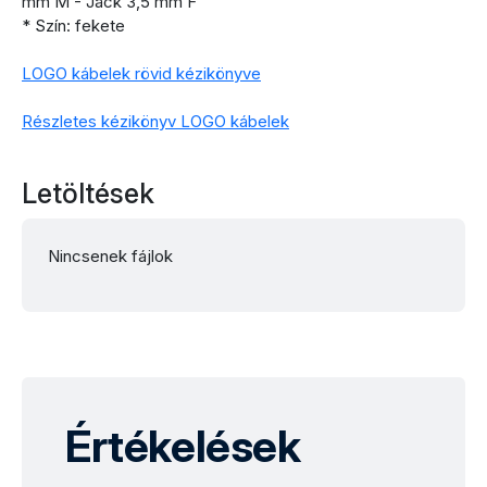
mm M - Jack 3,5 mm F
* Szín: fekete
LOGO kábelek rövid kézikönyve
Részletes kézikönyv LOGO kábelek
Letöltések
Nincsenek fájlok
Értékelések