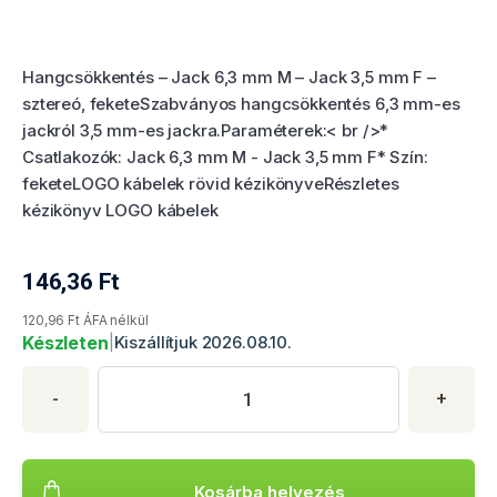
Termékértékelés
Hangcsökkentés – Jack 6,3 mm M – Jack 3,5 mm F –
sztereó, feketeSzabványos hangcsökkentés 6,3 mm-es
jackról 3,5 mm-es jackra.Paraméterek:< br />*
Csatlakozók: Jack 6,3 mm M - Jack 3,5 mm F* Szín:
feketeLOGO kábelek rövid kézikönyveRészletes
kézikönyv LOGO kábelek
146,36
Ft
Termék aktuális ára
120,96 Ft ÁFA nélkül
Készleten
|
Kiszállítjuk 2026.08.10.
Termék vásárlása
Termék mennyisége
Adja meg a kívánt termékmennyiséget. Minimális mennyiség: 1
-
+
Kosárba helyezés