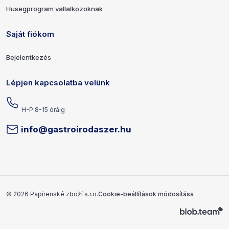
Husegprogram vallalkozoknak
Saját fiókom
Bejelentkezés
Lépjen kapcsolatba velünk
H-P 8-15 óráig
info@gastroirodaszer.hu
Szerzői jogok és fejlesztő
© 2026 Papírenské zboží s.r.o.
Cookie-beállítások módosítása