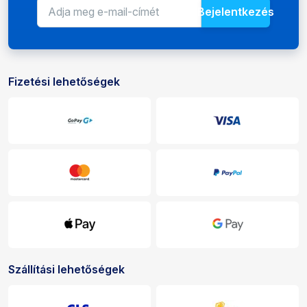
Bejelentkezés
E-mail-cím a hírlevélhez
Adja meg e-mail-címét az újdons
Fizetési lehetőségek
Fizetési és kézbesítési lehetőségek
Szállítási lehetőségek