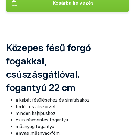
Kosárba helyezés
Termék hozzáadása Közepes fésű forgó fogakkal, csúszásgá
Közepes fésű forgó
fogakkal,
csúszásgátlóval.
fogantyú 22 cm
a kabát fésüléséhez és simításához
fedő- és aljszőrzet
minden hajtípushoz
csúszásmentes fogantyú
műanyag fogantyú
anyag:
műanyag/fém