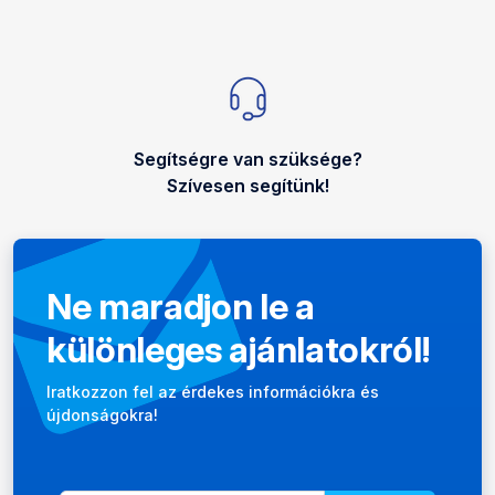
Segítségre van szüksége?
Szívesen segítünk!
Ne maradjon le a
különleges ajánlatokról!
Hírlevél
Iratkozzon fel az érdekes információkra és
újdonságokra!