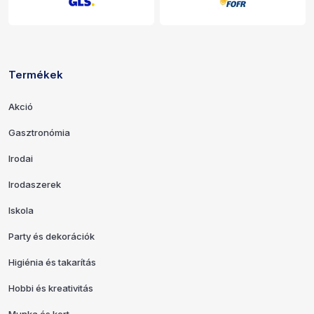
Termékek
Hivatkozások és elérhetőségek
Akció
Gasztronómia
Irodai
Irodaszerek
Iskola
Party és dekorációk
Higiénia és takarítás
Hobbi és kreativitás
Munka és kert