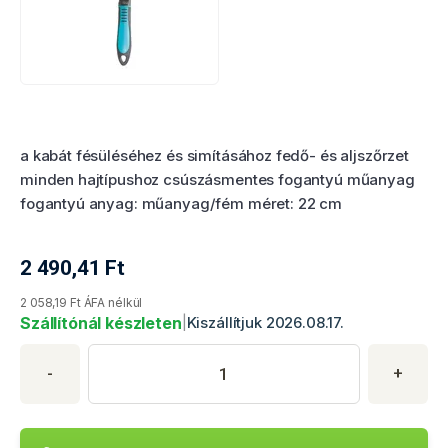
Termékértékelés
a kabát fésüléséhez és simításához fedő- és aljszőrzet
minden hajtípushoz csúszásmentes fogantyú műanyag
fogantyú anyag: műanyag/fém méret: 22 cm
2 490,41
Ft
Termék aktuális ára
2 058,19 Ft ÁFA nélkül
Szállítónál készleten
|
Kiszállítjuk 2026.08.17.
Termék vásárlása
Termék mennyisége
Adja meg a kívánt termékmennyiséget. Minimális mennyiség: 1
-
+