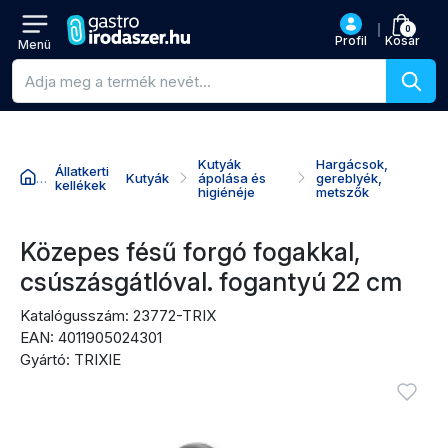
0
Profil
Kosár
Menü
Termékkeresés
Kutyák
Hargácsok,
Állatkerti
Kutyák
ápolása és
gereblyék,
kellékek
higiénéje
metszők
Ugrás a termék nevéhez
Ugrás az árhoz
Ugrás a vásárlási akciókhoz
Ugrás az értékelésekhez
Közepes fésű forgó fogakkal,
csúszásgátlóval. fogantyú 22 cm
Katalógusszám: 23772-TRIX
EAN: 4011905024301
Gyártó: TRIXIE
Termékképek
Bejel