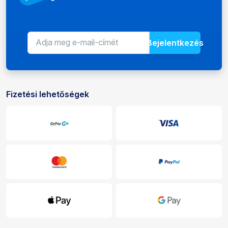
Bejelentkezés
E-mail-cím a hírlevélhez
Adja meg e-mail-címét az újdons
Fizetési lehetőségek
Fizetési és kézbesítési lehetőségek