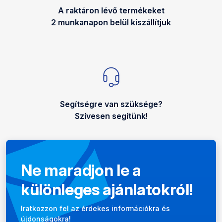
A raktáron lévő termékeket
2 munkanapon belül kiszállítjuk
Segítségre van szüksége?
Szívesen segítünk!
Ne maradjon le a
különleges ajánlatokról!
Hírlevél
Iratkozzon fel az érdekes információkra és
újdonságokra!