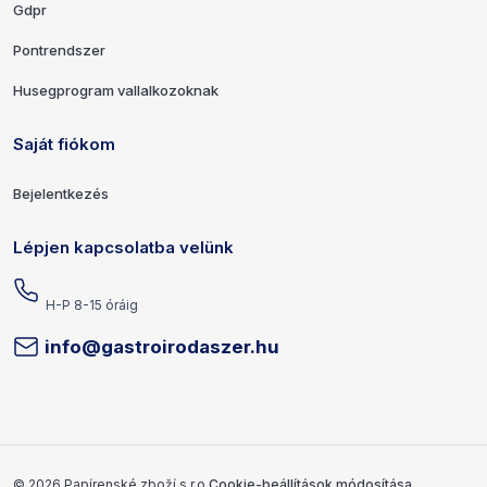
Gdpr
Pontrendszer
Husegprogram vallalkozoknak
Saját fiókom
Bejelentkezés
Lépjen kapcsolatba velünk
H-P 8-15 óráig
info@gastroirodaszer.hu
Szerzői jogok és fejlesztő
© 2026 Papírenské zboží s.r.o.
Cookie-beállítások módosítása