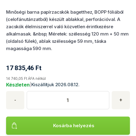
Minőségi barna papírzacskók bagetthez, BOPP fóliából
(celofánutánzatból) készült ablakkal, perforációval. A
zacskók élelmiszerrel való közvetlen érintkezésre
alkalmasak. &nbsp; Méretek: szélesség 120 mm + 50 mm
(oldalsó fülek), ablak szélessége 59 mm, táska
magassága 590 mm.
17 835,46
Ft
Termék aktuális ára
14 740,05 Ft ÁFA nélkül
Készleten
|
Kiszállítjuk 2026.08.12.
Termék vásárlása
Termék mennyisége
Adja meg a kívánt termékmennyiséget. Minimális mennyiség: 1
-
+
Kosárba helyezés
Termék hozzáadása Papírszatyor ablakkal–bagetához (12+5x