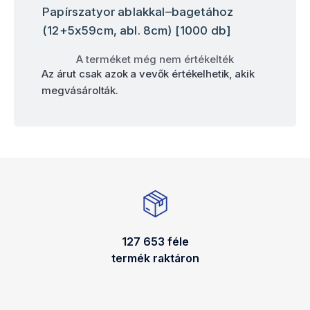
Papírszatyor ablakkal–bagetához
(12+5x59cm, abl. 8cm) [1000 db]
A terméket még nem értékelték
Az árut csak azok a vevők értékelhetik, akik
megvásárolták.
127 653 féle
termék raktáron