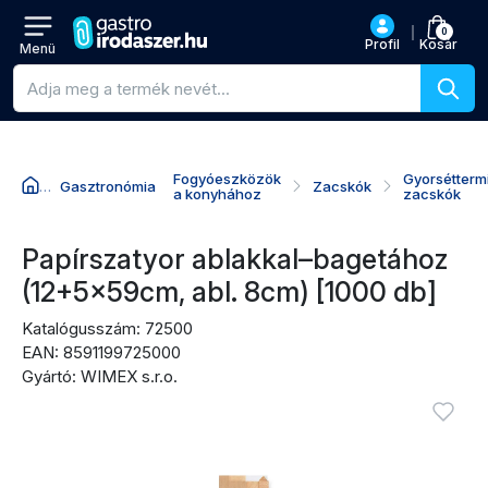
0
Profil
Kosár
Menü
Termékkeresés
Fogyóeszközök
Gyorsétterm
Gasztronómia
Zacskók
a konyhához
zacskók
Ugrás a termék nevéhez
Ugrás az árhoz
Ugrás a vásárlási akciókhoz
Ugrás az értékelésekhez
Papírszatyor ablakkal–bagetához
(12+5x59cm, abl. 8cm) [1000 db]
Katalógusszám: 72500
EAN: 8591199725000
Gyártó: WIMEX s.r.o.
Termékképek
Bejel