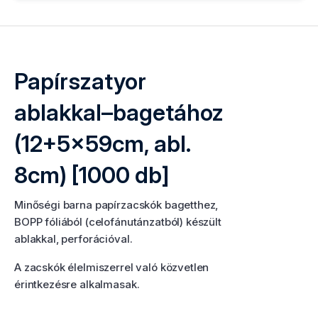
Papírszatyor
ablakkal–bagetához
(12+5x59cm, abl.
8cm) [1000 db]
Minőségi barna papírzacskók bagetthez,
BOPP fóliából (celofánutánzatból) készült
ablakkal, perforációval.
A zacskók élelmiszerrel való közvetlen
érintkezésre alkalmasak.