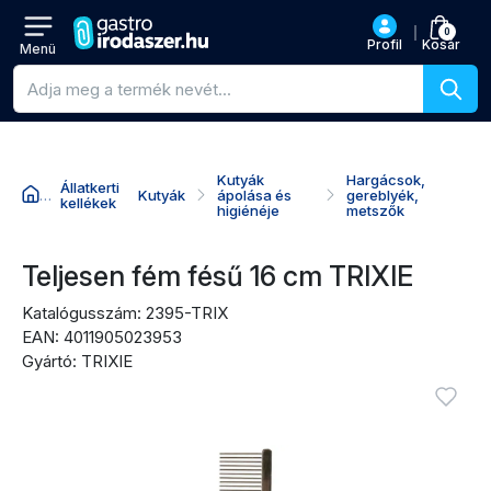
0
Profil
Kosár
Menü
Termékkeresés
Kutyák
Hargácsok,
Állatkerti
Kutyák
ápolása és
gereblyék,
kellékek
higiénéje
metszők
Ugrás a termék nevéhez
Ugrás az árhoz
Ugrás a vásárlási akciókhoz
Ugrás az értékelésekhez
Teljesen fém fésű 16 cm TRIXIE
Katalógusszám: 2395-TRIX
EAN: 4011905023953
Gyártó: TRIXIE
Termékképek
Bejel