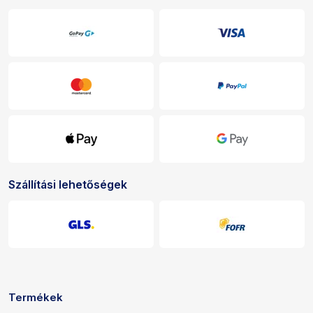
Szállítási lehetőségek
Termékek
Hivatkozások és elérhetőségek