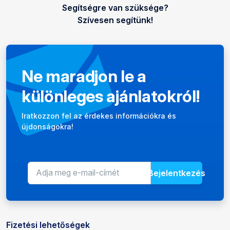
Segítségre van szüksége?
Szívesen segítünk!
Ne maradjon le a
különleges ajánlatokról!
Hírlevél
Iratkozzon fel az érdekes információkra és
újdonságokra!
Bejelentkezés
E-mail-cím a hírlevélhez
Adja meg e-mail-címét az újdons
Fizetési lehetőségek
Fizetési és kézbesítési lehetőségek