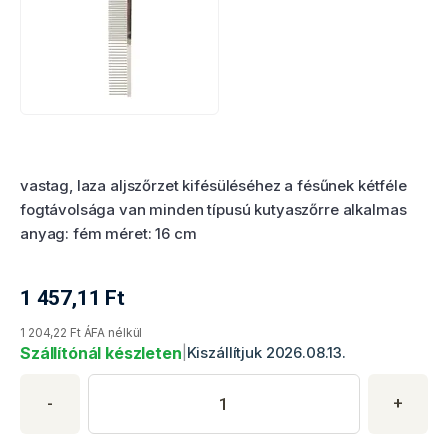
Termékértékelés
vastag, laza aljszőrzet kifésüléséhez a fésűnek kétféle
fogtávolsága van minden típusú kutyaszőrre alkalmas
anyag: fém méret: 16 cm
1 457,11
Ft
Termék aktuális ára
1 204,22 Ft ÁFA nélkül
Szállítónál készleten
|
Kiszállítjuk 2026.08.13.
Termék vásárlása
Termék mennyisége
Adja meg a kívánt termékmennyiséget. Minimális mennyiség: 1
-
+