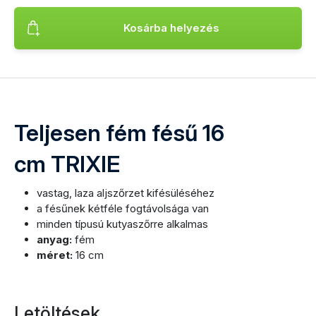
Kosárba helyezés
Termék hozzáadása Teljesen fém fésű 16 cm TRIXIE a kosá
Teljesen fém fésű 16
cm TRIXIE
vastag, laza aljszőrzet kifésüléséhez
a fésűnek kétféle fogtávolsága van
minden típusú kutyaszőrre alkalmas
anyag:
fém
méret:
16 cm
Letöltések