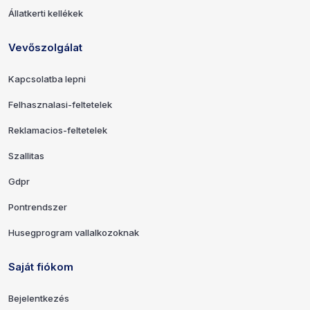
Állatkerti kellékek
Vevőszolgálat
Kapcsolatba lepni
Felhasznalasi-feltetelek
Reklamacios-feltetelek
Szallitas
Gdpr
Pontrendszer
Husegprogram vallalkozoknak
Saját fiókom
Bejelentkezés