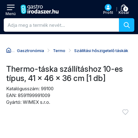
0
Profil
Kosár
Menü
Termékkeresés
Gasztronómia
Termo
Szállítási hőszigetelő táskák
Ugrás a termék nevéhez
Ugrás az árhoz
Ugrás a vásárlási akciókhoz
Ugrás az értékelésekhez
Thermo-táska szállításhoz 10-es
típus, 41 x 46 x 36 cm [1 db]
Katalógusszám: 99100
EAN: 8591199991009
Gyártó: WIMEX s.r.o.
Termékképek
Bejel