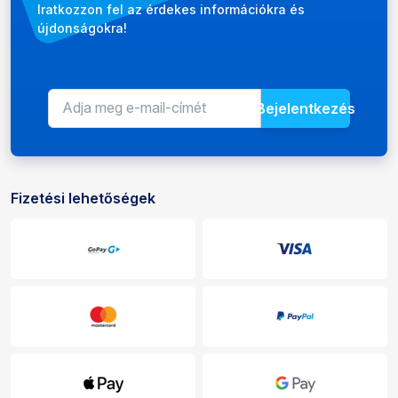
Hírlevél
Iratkozzon fel az érdekes információkra és
újdonságokra!
Bejelentkezés
E-mail-cím a hírlevélhez
Adja meg e-mail-címét az újdons
Fizetési lehetőségek
Fizetési és kézbesítési lehetőségek