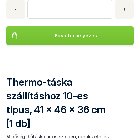
Termék vásárlása
Termék mennyisége
Adja meg a kívánt termékmennyiséget. Minimális mennyiség: 1
-
+
Kosárba helyezés
Termék hozzáadása Thermo-táska szállításhoz 10-es típus, 
Thermo-táska
szállításhoz 10-es
típus, 41 x 46 x 36 cm
[1 db]
Minőségi hőtáska piros színben, ideális étel és