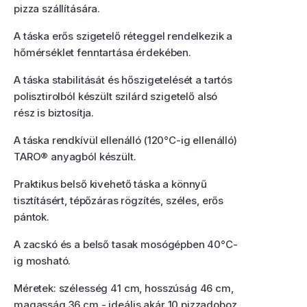
pizza szállítására.
A táska erős szigetelő réteggel rendelkezik a
hőmérséklet fenntartása érdekében.
A táska stabilitását és hőszigetelését a tartós
polisztirolból készült szilárd szigetelő alsó
rész is biztosítja.
A táska rendkívül ellenálló (120°C-ig ellenálló)
TARO® anyagból készült.
Praktikus belső kivehető táska a könnyű
tisztításért, tépőzáras rögzítés, széles, erős
pántok.
A zacskó és a belső tasak mosógépben 40°C-
ig mosható.
Méretek: szélesség 41 cm, hosszúság 46 cm,
magasság 36 cm - ideális akár 10 pizzadoboz