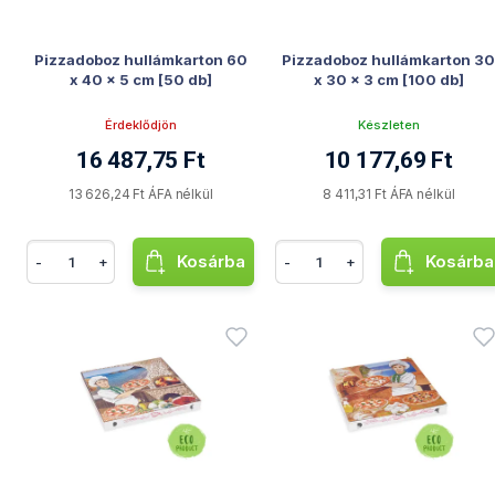
Pizzadoboz hullámkarton 60
Pizzadoboz hullámkarton 3
x 40 x 5 cm [50 db]
x 30 x 3 cm [100 db]
Érdeklődjön
Készleten
16 487,75 Ft
10 177,69 Ft
13 626,24 Ft ÁFA nélkül
8 411,31 Ft ÁFA nélkül
Kosárba
Kosárba
-
+
-
+