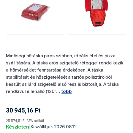
Termékértékelés
Minőségi hőtáska piros színben, ideális étel és pizza
szállítására. A táska erős szigetelő réteggel rendelkezik
a hőmérséklet fenntartása érdekében. A táska
stabilitását és hőszigetelését a tartós polisztirolból
készült szilárd szigetelő alsó rész is biztosítja. A táska
rendkívül ellenálló (120°…
több
30 945,16
Ft
Termék aktuális ára
25 574,51 Ft ÁFA nélkül
Készleten
|
Kiszállítjuk 2026.08.11.