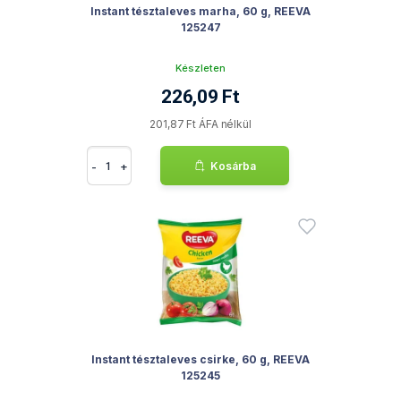
Instant tésztaleves marha, 60 g, REEVA
125247
Készleten
226,09 Ft
201,87 Ft ÁFA nélkül
-
+
Kosárba
Instant tésztaleves csirke, 60 g, REEVA
125245