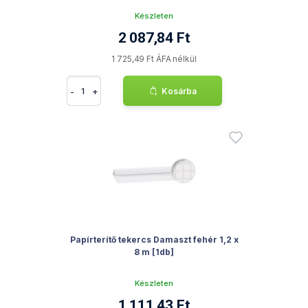
Készleten
2 087,84 Ft
1 725,49 Ft ÁFA nélkül
-
+
Kosárba
Papírterítő tekercs Damaszt fehér 1,2 x
8 m [1db]
Készleten
1 111,43 Ft