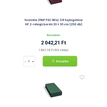
Szalvéta (PAP FSC Mix) 1/8 hajtogatású
HF 2-rétegű bordó 33 x 33 cm [250 db]
Készleten
2 042,21 Ft
1 687,78 Ft ÁFA nélkül
-
+
Kosárba