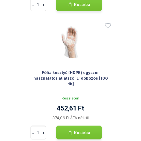
-
+
Kosárba
Fólia kesztyű (HDPE) egyszer
használatos átlátszó `L` dobozos [100
db]
Készleten
452,61 Ft
374,06 Ft ÁFA nélkül
-
+
Kosárba