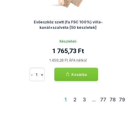
Evőeszköz szett (fa FSC 100%) villa-
kanál+szalvéta [50 készletek]
Készleten
1 765,73 Ft
1 459,28 Ft ÁFA nélkül
-
+
Kosárba
1
2
3
...
77
78
79