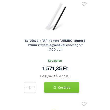
Szívószál (PAP) fekete `JUMBO` átmérő
12mm x 21cm egyesével csomagolt
[100 db]
Készleten
1 571,35 Ft
1 298,64 Ft ÁFA nélkül
-
+
Kosárba