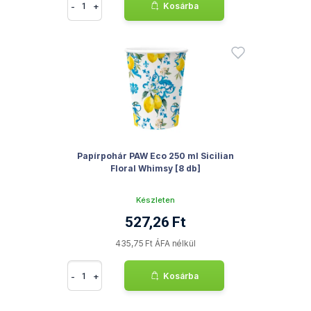
-
+
Kosárba
Papírpohár PAW Eco 250 ml Sicilian
Floral Whimsy [8 db]
Készleten
527,26 Ft
435,75 Ft ÁFA nélkül
-
+
Kosárba