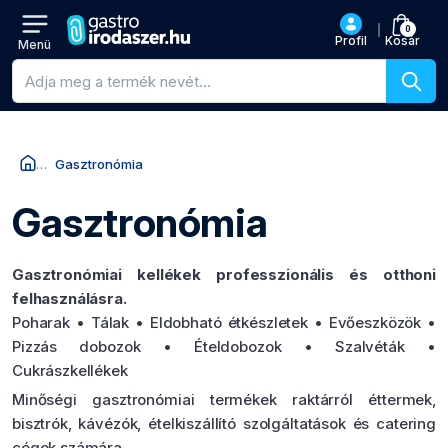
0
Profil
Kosár
Menü
Termékkeresés
Gasztronómia
Gasztronómia
Gasztronómiai kellékek professzionális és otthoni
felhasználásra.
Poharak • Tálak • Eldobható étkészletek • Evőeszközök •
Pizzás dobozok • Ételdobozok • Szalvéták •
Cukrászkellékek
Minőségi gasztronómiai termékek raktárról éttermek,
bisztrók, kávézók, ételkiszállító szolgáltatások és catering
cégek számára.