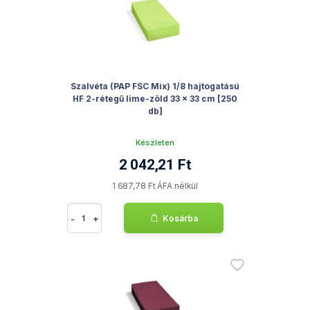
Szalvéta (PAP FSC Mix) 1/8 hajtogatású
HF 2-rétegű lime-zöld 33 x 33 cm [250
db]
Készleten
2 042,21 Ft
1 687,78 Ft ÁFA nélkül
-
+
Kosárba