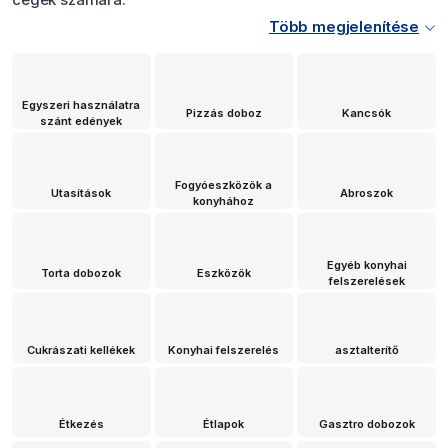
Több megjelenítése
Egyszeri használatra
Pizzás doboz
Kancsók
szánt edények
Fogyóeszközök a
Utasítások
Abroszok
konyhához
Egyéb konyhai
Torta dobozok
Eszközök
felszerelések
Cukrászati kellékek
Konyhai felszerelés
asztalterítő
Étkezés
Étlapok
Gasztro dobozok