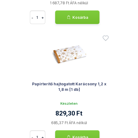
1 687,78 Ft ÁFA nélkül
-
+
Kosárba
Papírterítő hajtogatott Karácsony 1,2 x
1,8 m [1 db]
Készleten
829,30 Ft
685,37 Ft ÁFA nélkül
-
+
Kosárba