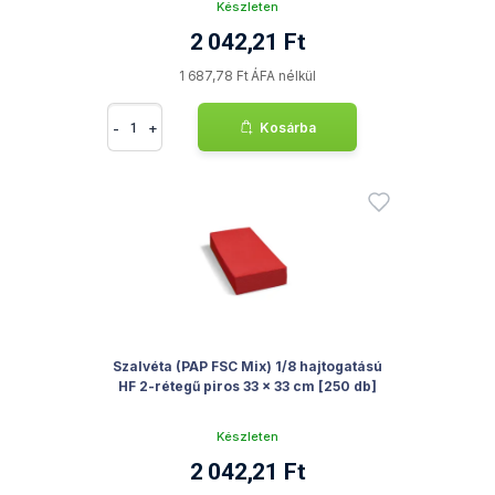
Készleten
2 042,21 Ft
1 687,78 Ft ÁFA nélkül
-
+
Kosárba
Szalvéta (PAP FSC Mix) 1/8 hajtogatású
HF 2-rétegű piros 33 x 33 cm [250 db]
Készleten
2 042,21 Ft