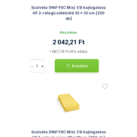
Szalvéta (PAP FSC Mix) 1/8 hajtogatású
HF 2-rétegű sötétzöld 33 x 33 cm [250
db]
Készleten
2 042,21 Ft
1 687,78 Ft ÁFA nélkül
-
+
Kosárba
Szalvéta (PAP FSC Mix) 1/8 hajtogatású