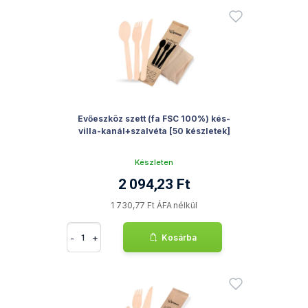
Evőeszköz szett (fa FSC 100%) kés-
villa-kanál+szalvéta [50 készletek]
Készleten
2 094,23 Ft
1 730,77 Ft ÁFA nélkül
-
+
Kosárba