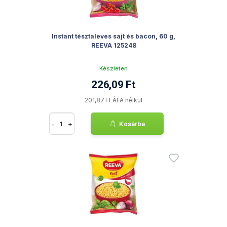
Instant tésztaleves sajt és bacon, 60 g,
REEVA 125248
Készleten
226,09 Ft
201,87 Ft ÁFA nélkül
-
+
Kosárba