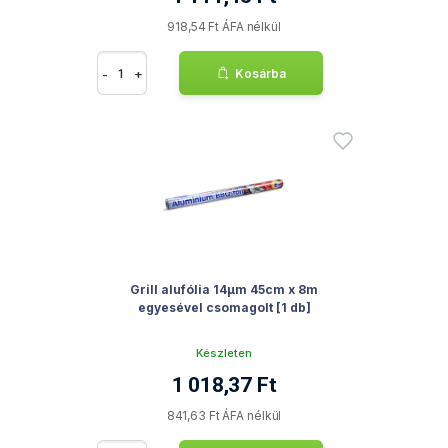
918,54 Ft ÁFA nélkül
-
+
Kosárba
Grill alufólia 14µm 45cm x 8m
egyesével csomagolt [1 db]
Készleten
1 018,37 Ft
841,63 Ft ÁFA nélkül