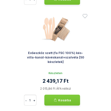
Evőeszköz szett (fa FSC 100%) kés-
villa-kanál-kávéskanál+szalvéta [50
készletek]
Készleten
2 439,17 Ft
2 015,84 Ft ÁFA nélkül
-
+
Kosárba