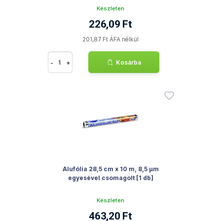
Készleten
226,09 Ft
201,87 Ft ÁFA nélkül
-
+
Kosárba
Alufólia 28,5 cm x 10 m, 8,5 µm
egyesével csomagolt [1 db]
Készleten
463,20 Ft