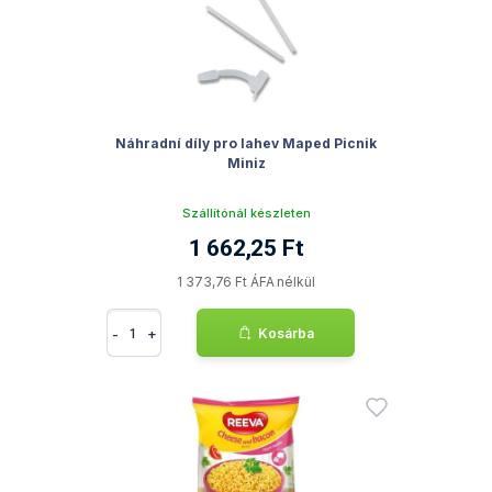
Náhradní díly pro lahev Maped Picnik
Miniz
Szállítónál készleten
1 662,25 Ft
1 373,76 Ft ÁFA nélkül
-
+
Kosárba