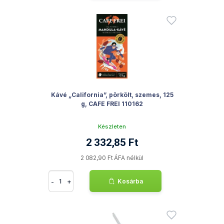
Kávé „California”, pörkölt, szemes, 125
g, CAFE FREI 110162
Készleten
2 332,85 Ft
2 082,90 Ft ÁFA nélkül
-
+
Kosárba