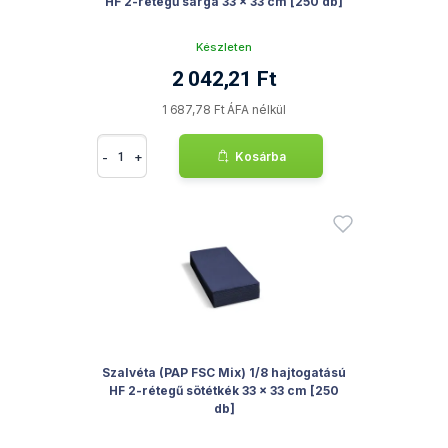
HF 2-rétegű sárga 33 x 33 cm [250 db]
Készleten
2 042,21 Ft
1 687,78 Ft ÁFA nélkül
-
+
Kosárba
Szalvéta (PAP FSC Mix) 1/8 hajtogatású
HF 2-rétegű sötétkék 33 x 33 cm [250
db]