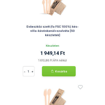
Evőeszköz szett (fa FSC 100%) kés-
villa-kávéskanál+szalvéta [50
készletek]
Készleten
1 949,14 Ft
1 610,86 Ft ÁFA nélkül
-
+
Kosárba