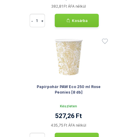
382,81 Ft ÁFA nélkül
-
+
Kosárba
Papírpohár PAW Eco 250 ml Rose
Peonies [8 db]
Készleten
527,26 Ft
435,75 Ft ÁFA nélkül