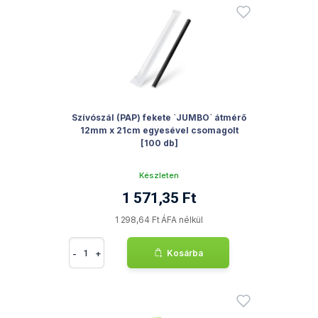
Szívószál (PAP) fekete `JUMBO` átmérő
12mm x 21cm egyesével csomagolt
[100 db]
Készleten
1 571,35 Ft
1 298,64 Ft ÁFA nélkül
-
+
Kosárba