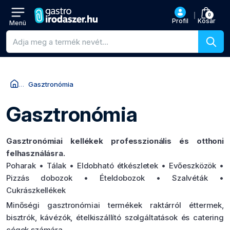
0
Profil
Kosár
Menü
Termékkeresés
Gasztronómia
Gasztronómia
Gasztronómiai kellékek professzionális és otthoni
felhasználásra.
Poharak • Tálak • Eldobható étkészletek • Evőeszközök •
Pizzás dobozok • Ételdobozok • Szalvéták •
Cukrászkellékek
Minőségi gasztronómiai termékek raktárról éttermek,
bisztrók, kávézók, ételkiszállító szolgáltatások és catering
cégek számára.