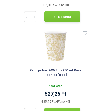
382,81 Ft ÁFA nélkül
-
+
Kosárba
Papírpohár PAW Eco 250 ml Rose
Peonies [8 db]
Készleten
527,26 Ft
435,75 Ft ÁFA nélkül