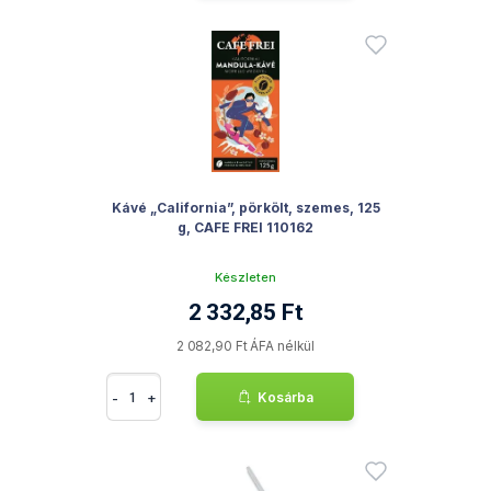
Kávé „California”, pörkölt, szemes, 125
g, CAFE FREI 110162
Készleten
2 332,85 Ft
2 082,90 Ft ÁFA nélkül
-
+
Kosárba