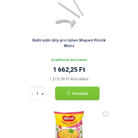
Náhradní díly pro lahev Maped Picnik
Miniz
Szállítónál készleten
1 662,25 Ft
1 373,76 Ft ÁFA nélkül
-
+
Kosárba