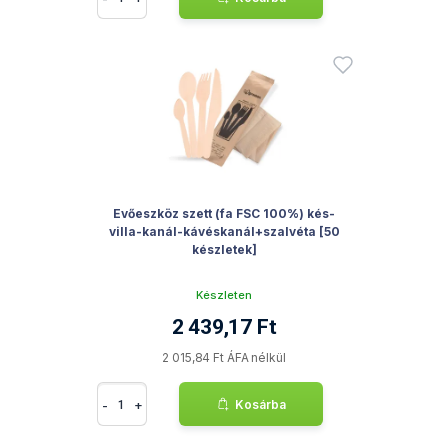
Evőeszköz szett (fa FSC 100%) kés-
villa-kanál-kávéskanál+szalvéta [50
készletek]
Készleten
2 439,17 Ft
2 015,84 Ft ÁFA nélkül
-
+
Kosárba