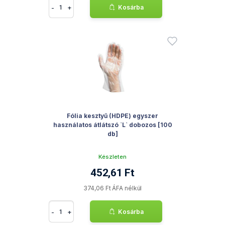
-
+
Kosárba
Fólia kesztyű (HDPE) egyszer
használatos átlátszó `L` dobozos [100
db]
Készleten
452,61 Ft
374,06 Ft ÁFA nélkül
-
+
Kosárba