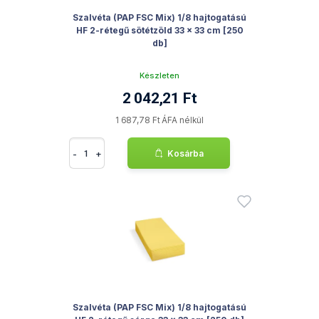
Szalvéta (PAP FSC Mix) 1/8 hajtogatású
HF 2-rétegű sötétzöld 33 x 33 cm [250
db]
Készleten
2 042,21 Ft
1 687,78 Ft ÁFA nélkül
-
+
Kosárba
Szalvéta (PAP FSC Mix) 1/8 hajtogatású