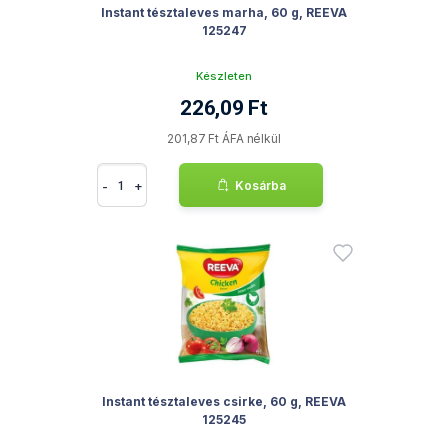
Instant tésztaleves marha, 60 g, REEVA
125247
Készleten
226,09 Ft
201,87 Ft ÁFA nélkül
-
+
Kosárba
Instant tésztaleves csirke, 60 g, REEVA
125245