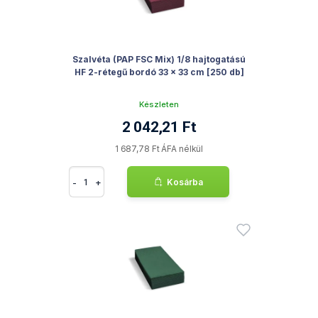
Szalvéta (PAP FSC Mix) 1/8 hajtogatású
HF 2-rétegű bordó 33 x 33 cm [250 db]
Készleten
2 042,21 Ft
1 687,78 Ft ÁFA nélkül
-
+
Kosárba