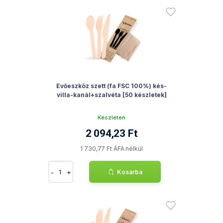
Evőeszköz szett (fa FSC 100%) kés-
villa-kanál+szalvéta [50 készletek]
Készleten
2 094,23 Ft
1 730,77 Ft ÁFA nélkül
-
+
Kosárba