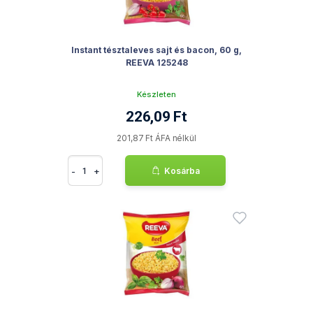
Instant tésztaleves sajt és bacon, 60 g,
REEVA 125248
Készleten
226,09 Ft
201,87 Ft ÁFA nélkül
-
+
Kosárba