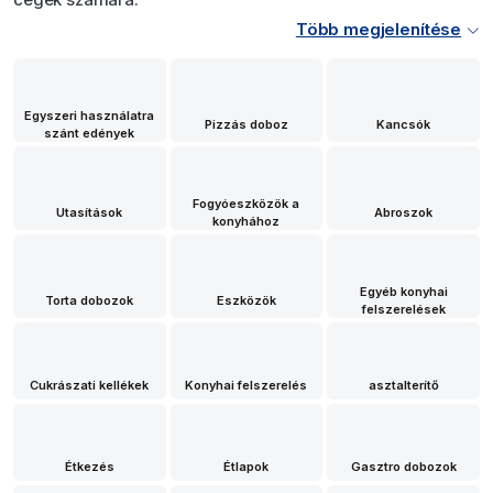
Több megjelenítése
Egyszeri használatra
Pizzás doboz
Kancsók
szánt edények
Fogyóeszközök a
Utasítások
Abroszok
konyhához
Egyéb konyhai
Torta dobozok
Eszközök
felszerelések
Cukrászati kellékek
Konyhai felszerelés
asztalterítő
Étkezés
Étlapok
Gasztro dobozok