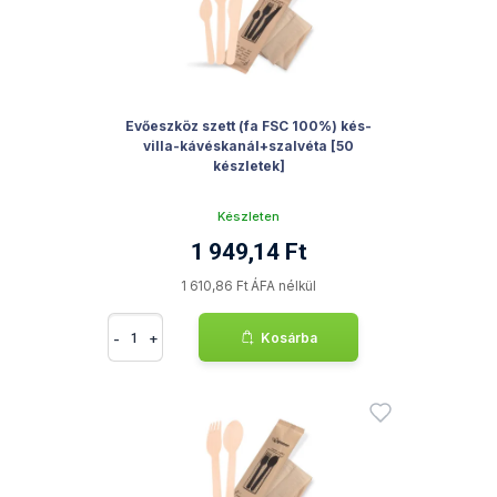
Evőeszköz szett (fa FSC 100%) kés-
villa-kávéskanál+szalvéta [50
készletek]
Készleten
1 949,14 Ft
1 610,86 Ft ÁFA nélkül
-
+
Kosárba