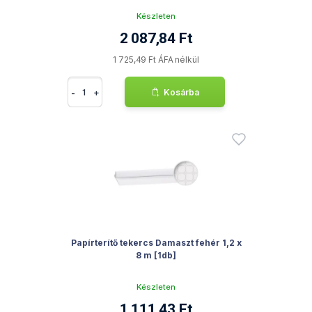
Készleten
2 087,84 Ft
1 725,49 Ft ÁFA nélkül
-
+
Kosárba
Papírterítő tekercs Damaszt fehér 1,2 x
8 m [1db]
Készleten
1 111,43 Ft