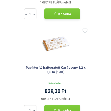
1 687,78 Ft ÁFA nélkül
-
+
Kosárba
Papírterítő hajtogatott Karácsony 1,2 x
1,8 m [1 db]
Készleten
829,30 Ft
685,37 Ft ÁFA nélkül
-
+
Kosárba