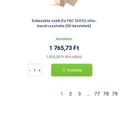
Evőeszköz szett (fa FSC 100%) villa-
kanál+szalvéta [50 készletek]
Készleten
1 765,73 Ft
1 459,28 Ft ÁFA nélkül
-
+
Kosárba
1
2
3
...
77
78
79