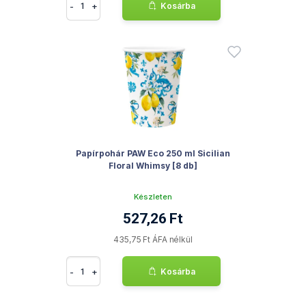
-
+
Kosárba
Papírpohár PAW Eco 250 ml Sicilian
Floral Whimsy [8 db]
Készleten
527,26 Ft
435,75 Ft ÁFA nélkül
-
+
Kosárba