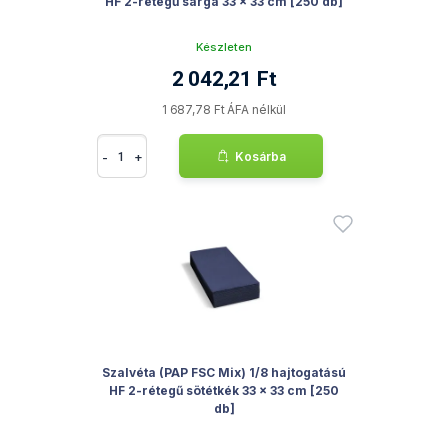
HF 2-rétegű sárga 33 x 33 cm [250 db]
Készleten
2 042,21 Ft
1 687,78 Ft ÁFA nélkül
-
+
Kosárba
Szalvéta (PAP FSC Mix) 1/8 hajtogatású
HF 2-rétegű sötétkék 33 x 33 cm [250
db]