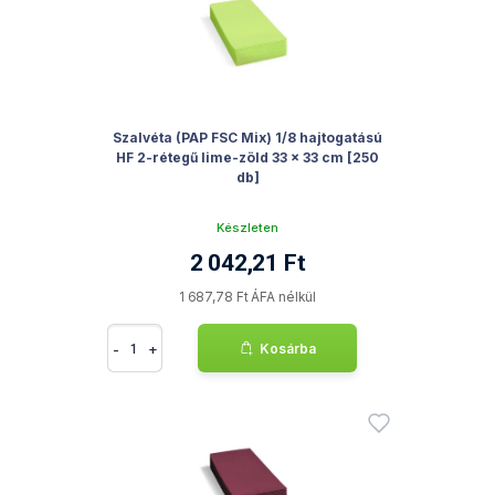
Szalvéta (PAP FSC Mix) 1/8 hajtogatású
HF 2-rétegű lime-zöld 33 x 33 cm [250
db]
Készleten
2 042,21 Ft
1 687,78 Ft ÁFA nélkül
-
+
Kosárba