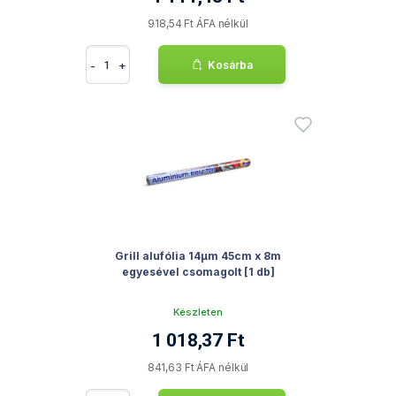
918,54 Ft ÁFA nélkül
-
+
Kosárba
Grill alufólia 14µm 45cm x 8m
egyesével csomagolt [1 db]
Készleten
1 018,37 Ft
841,63 Ft ÁFA nélkül