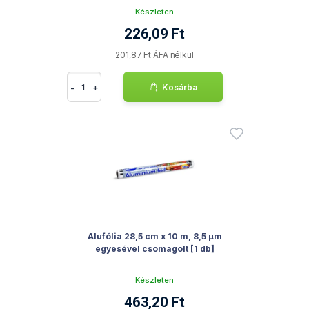
Készleten
226,09 Ft
201,87 Ft ÁFA nélkül
-
+
Kosárba
Alufólia 28,5 cm x 10 m, 8,5 µm
egyesével csomagolt [1 db]
Készleten
463,20 Ft