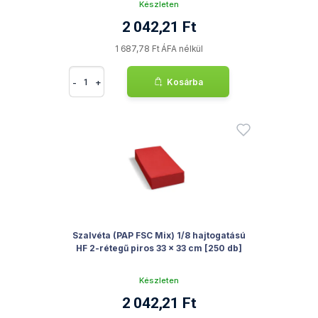
Készleten
2 042,21 Ft
1 687,78 Ft ÁFA nélkül
-
+
Kosárba
Szalvéta (PAP FSC Mix) 1/8 hajtogatású
HF 2-rétegű piros 33 x 33 cm [250 db]
Készleten
2 042,21 Ft