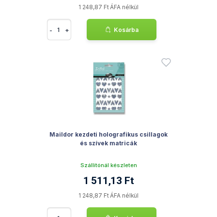
1 248,87 Ft ÁFA nélkül
-
+
Kosárba
Maildor kezdeti holografikus csillagok
és szívek matricák
Szállítónál készleten
1 511,13 Ft
1 248,87 Ft ÁFA nélkül