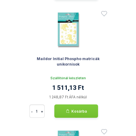
Maildor Initial Phospho matricák
unikornisok
Szállítónál készleten
1 511,13 Ft
1 248,87 Ft ÁFA nélkül
-
+
Kosárba