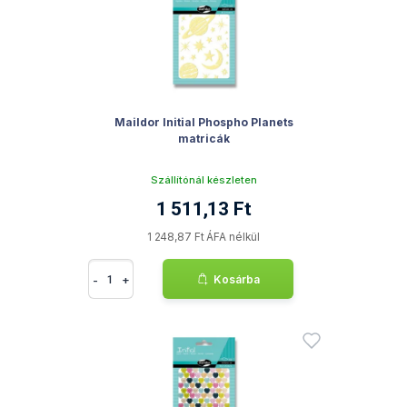
Maildor Initial Phospho Planets
matricák
Szállítónál készleten
1 511,13 Ft
1 248,87 Ft ÁFA nélkül
-
+
Kosárba