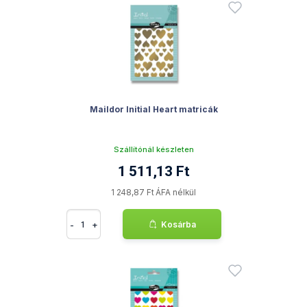
Maildor Initial Heart matricák
Szállítónál készleten
1 511,13 Ft
1 248,87 Ft ÁFA nélkül
-
+
Kosárba