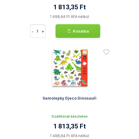
1 813,35 Ft
1 498,64 Ft ÁFA nélkül
-
+
Kosárba
Samolepky Djeco Dinosauři
Szállítónál készleten
1 813,35 Ft
1 498,64 Ft ÁFA nélkül