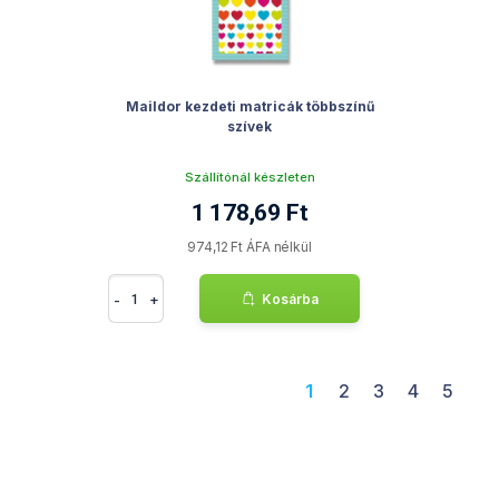
Maildor kezdeti matricák többszínű
szívek
Szállítónál készleten
1 178,69 Ft
974,12 Ft ÁFA nélkül
-
+
Kosárba
1
2
3
4
5