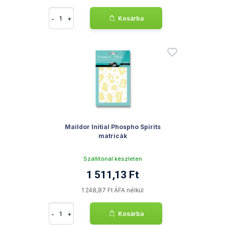
-
+
Kosárba
Maildor Initial Phospho Spirits
matricák
Szállítónál készleten
1 511,13 Ft
1 248,87 Ft ÁFA nélkül
-
+
Kosárba