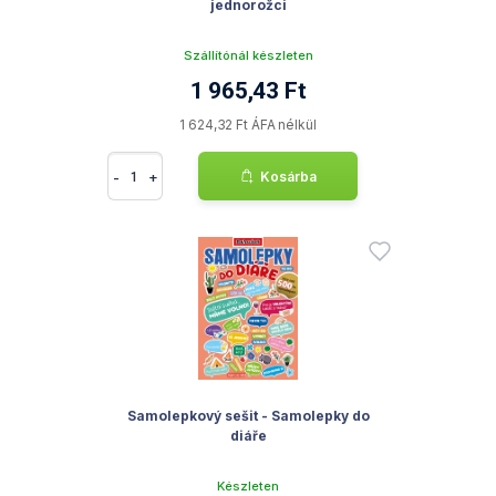
jednorožci
Szállítónál készleten
1 965,43 Ft
1 624,32 Ft ÁFA nélkül
-
+
Kosárba
Samolepkový sešit - Samolepky do
diáře
Készleten