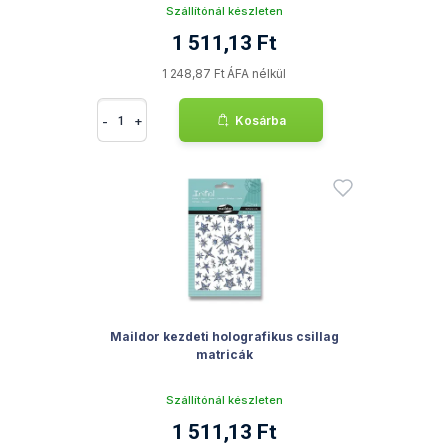
Szállítónál készleten
1 511,13 Ft
1 248,87 Ft ÁFA nélkül
-
+
Kosárba
Maildor kezdeti holografikus csillag
matricák
Szállítónál készleten
1 511,13 Ft