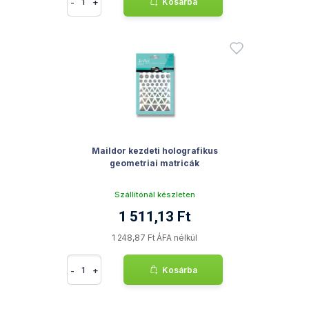
-
+
Kosárba
Maildor kezdeti holografikus
geometriai matricák
Szállítónál készleten
1 511,13 Ft
1 248,87 Ft ÁFA nélkül
-
+
Kosárba