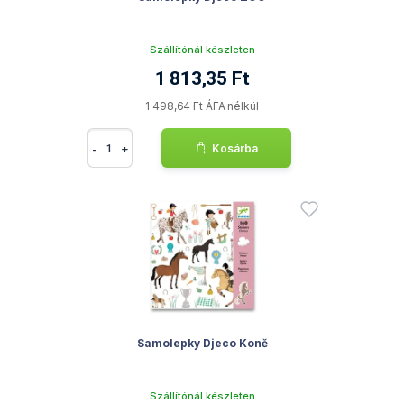
Szállítónál készleten
1 813,35 Ft
1 498,64 Ft ÁFA nélkül
-
+
Kosárba
Samolepky Djeco Koně
Szállítónál készleten