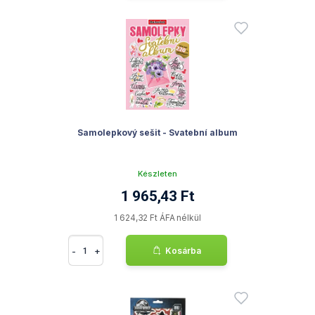
Samolepkový sešit - Svatební album
Készleten
1 965,43 Ft
1 624,32 Ft ÁFA nélkül
-
+
Kosárba