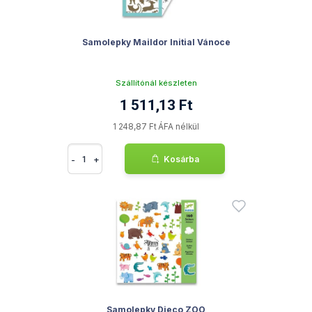
Samolepky Maildor Initial Vánoce
Szállítónál készleten
1 511,13 Ft
1 248,87 Ft ÁFA nélkül
-
+
Kosárba
Samolepky Djeco ZOO