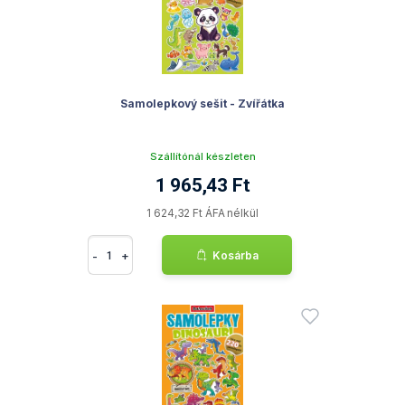
Samolepkový sešit - Zvířátka
Szállítónál készleten
1 965,43 Ft
1 624,32 Ft ÁFA nélkül
-
+
Kosárba