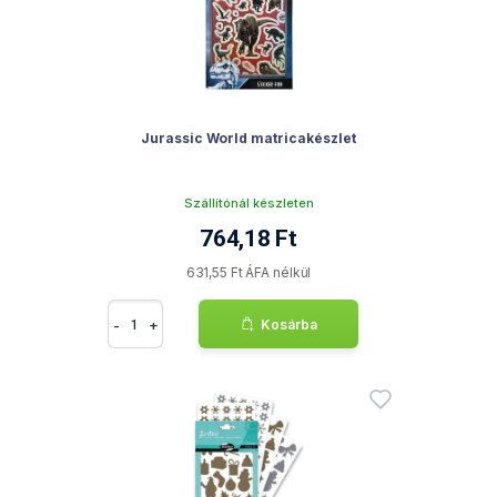
Jurassic World matricakészlet
Szállítónál készleten
764,18 Ft
631,55 Ft ÁFA nélkül
-
+
Kosárba