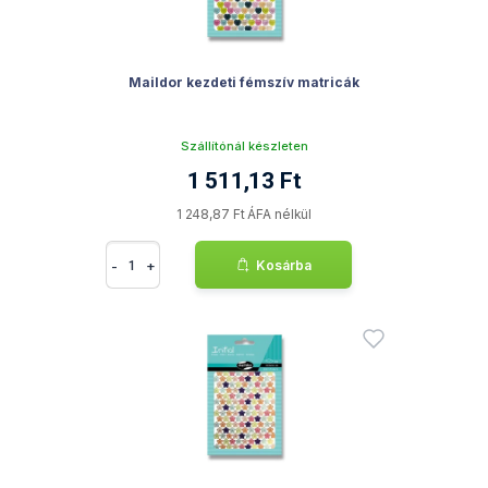
Maildor kezdeti fémszív matricák
Szállítónál készleten
1 511,13 Ft
1 248,87 Ft ÁFA nélkül
-
+
Kosárba