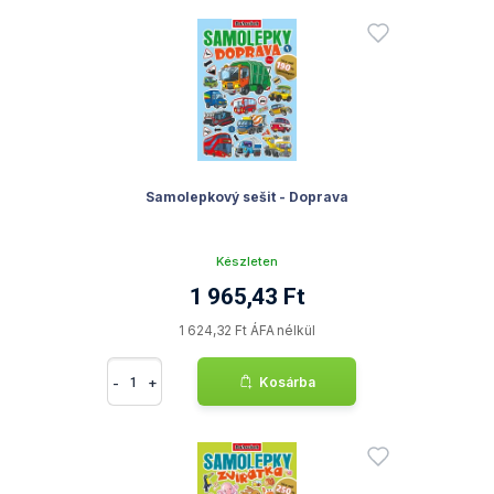
Samolepkový sešit - Doprava
Készleten
1 965,43 Ft
1 624,32 Ft ÁFA nélkül
-
+
Kosárba