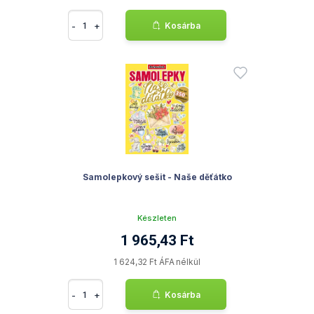
-
+
Kosárba
Samolepkový sešit - Naše děťátko
Készleten
1 965,43 Ft
1 624,32 Ft ÁFA nélkül
-
+
Kosárba