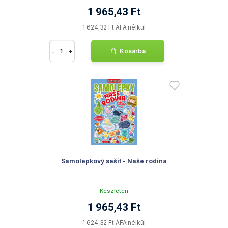
1 965,43 Ft
1 624,32 Ft ÁFA nélkül
-
+
Kosárba
Samolepkový sešit - Naše rodina
Készleten
1 965,43 Ft
1 624,32 Ft ÁFA nélkül