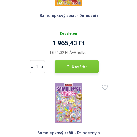
Samolepkový sešit - Dinosauři
Készleten
1 965,43 Ft
1 624,32 Ft ÁFA nélkül
-
+
Kosárba
Samolepkový sešit - Princezny a