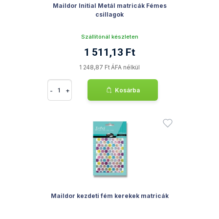
Maildor Initial Metál matricák Fémes
csillagok
Szállítónál készleten
1 511,13 Ft
1 248,87 Ft ÁFA nélkül
-
+
Kosárba
Maildor kezdeti fém kerekek matricák