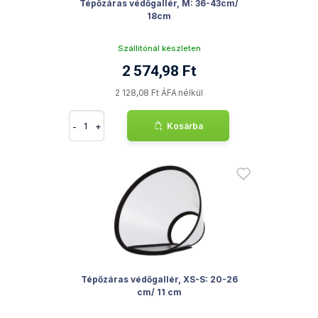
Tépőzáras védőgallér, M: 36-43cm/
18cm
Szállítónál készleten
2 574,98 Ft
2 128,08 Ft ÁFA nélkül
-
+
Kosárba
Tépőzáras védőgallér, XS-S: 20-26
cm/ 11 cm