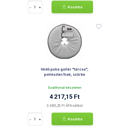
-
+
Kosárba
Védő puha gallér "tárcsa",
poliészter/hab, szürke
Szállítónál készleten
4 217,15 Ft
3 485,25 Ft ÁFA nélkül
-
+
Kosárba