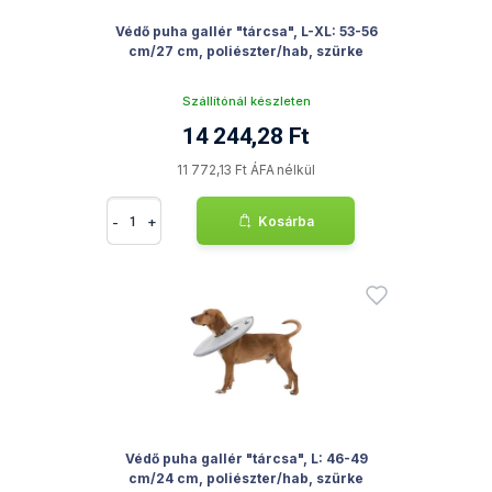
Védő puha gallér "tárcsa", L-XL: 53-56
cm/27 cm, poliészter/hab, szürke
Szállítónál készleten
14 244,28 Ft
11 772,13 Ft ÁFA nélkül
-
+
Kosárba
Védő puha gallér "tárcsa", L: 46-49
cm/24 cm, poliészter/hab, szürke