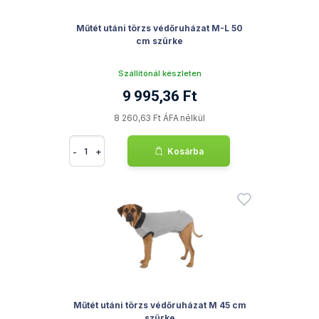
Műtét utáni törzs védőruházat M-L 50
cm szürke
Szállítónál készleten
9 995,36 Ft
8 260,63 Ft ÁFA nélkül
-
+
Kosárba
Műtét utáni törzs védőruházat M 45 cm
szürke