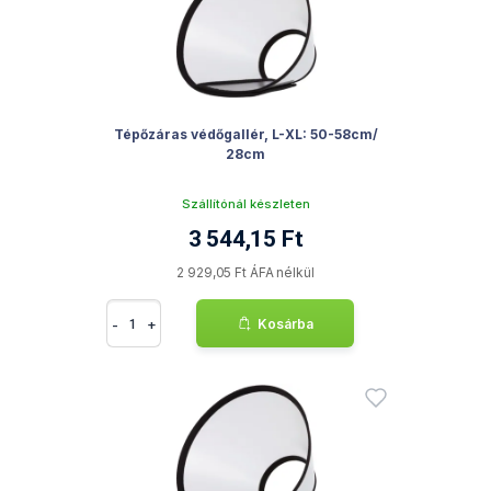
Tépőzáras védőgallér, L-XL: 50-58cm/
28cm
Szállítónál készleten
3 544,15 Ft
2 929,05 Ft ÁFA nélkül
-
+
Kosárba