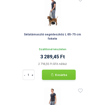
Sétatámasztó segédeszköz L 65-75 cm
fekete
Szállítónál készleten
3 289,45 Ft
2 718,55 Ft ÁFA nélkül
-
+
Kosárba