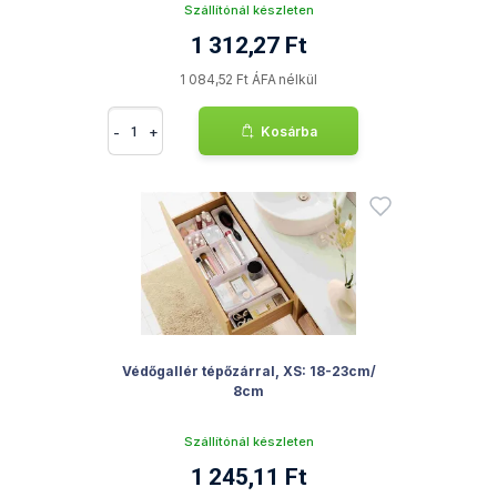
Szállítónál készleten
1 312,27 Ft
1 084,52 Ft ÁFA nélkül
-
+
Kosárba
Védőgallér tépőzárral, XS: 18-23cm/
8cm
Szállítónál készleten
1 245,11 Ft