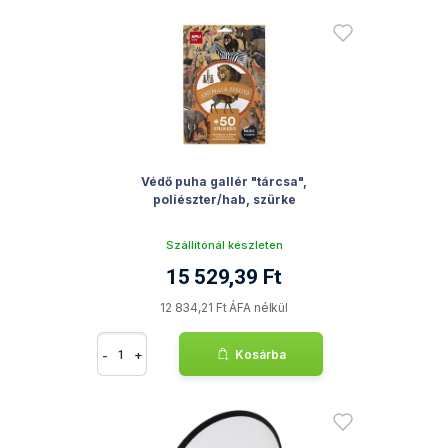
Védő puha gallér "tárcsa",
poliészter/hab, szürke
Szállítónál készleten
15 529,39 Ft
12 834,21 Ft ÁFA nélkül
-
+
Kosárba