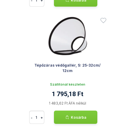
-
+
Kosárba
Tépőzáras védőgallér, S: 25-32cm/
12cm
Szállítónál készleten
1 795,18 Ft
1 483,62 Ft ÁFA nélkül
-
+
Kosárba