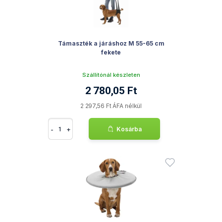
Támaszték a járáshoz M 55-65 cm
fekete
Szállítónál készleten
2 780,05 Ft
2 297,56 Ft ÁFA nélkül
-
+
Kosárba