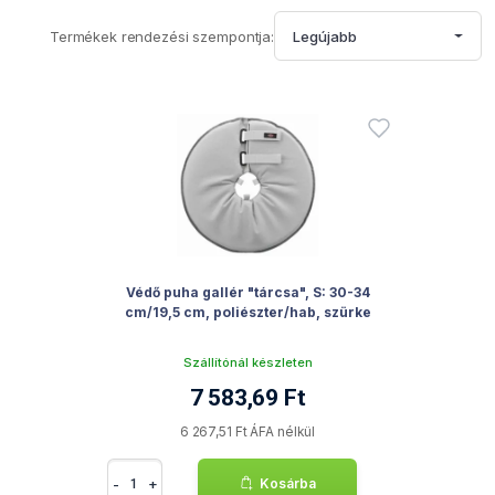
Termékek rendezési szempontja:
Legújabb
Védő puha gallér "tárcsa", S: 30-34
cm/19,5 cm, poliészter/hab, szürke
Szállítónál készleten
7 583,69 Ft
6 267,51 Ft ÁFA nélkül
-
+
Kosárba