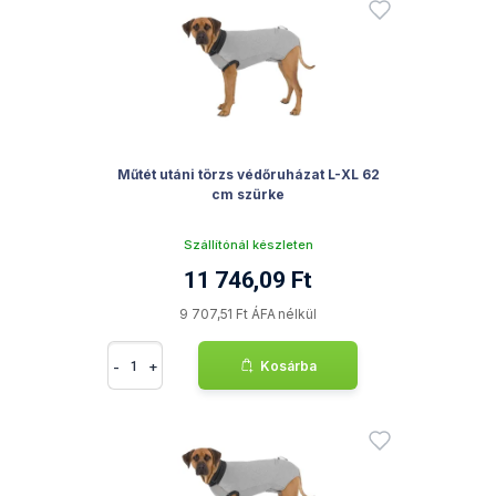
Műtét utáni törzs védőruházat L-XL 62
cm szürke
Szállítónál készleten
11 746,09 Ft
9 707,51 Ft ÁFA nélkül
-
+
Kosárba