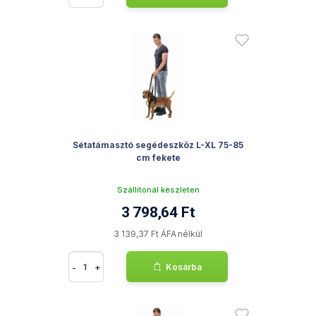
Sétatámasztó segédeszköz L-XL 75-85
cm fekete
Szállítónál készleten
3 798,64 Ft
3 139,37 Ft ÁFA nélkül
-
+
Kosárba