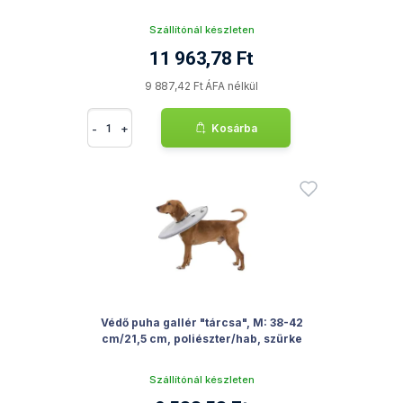
Szállítónál készleten
11 963,78 Ft
9 887,42 Ft ÁFA nélkül
-
+
Kosárba
Védő puha gallér "tárcsa", M: 38-42
cm/21,5 cm, poliészter/hab, szürke
Szállítónál készleten