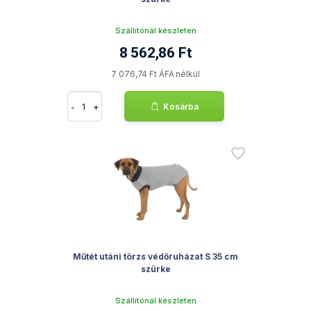
Szállítónál készleten
8 562,86 Ft
7 076,74 Ft ÁFA nélkül
-
+
Kosárba
Műtét utáni törzs védőruházat S 35 cm
szürke
Szállítónál készleten