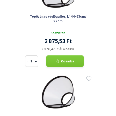
Tépőzáras védőgallér, L: 44-53cm/
22cm
Készleten
2 875,53 Ft
2 376,47 Ft ÁFA nélkül
-
+
Kosárba