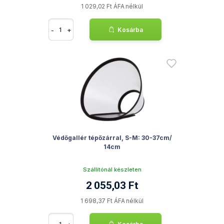
1 029,02 Ft ÁFA nélkül
-
+
Kosárba
Védőgallér tépőzárral, S-M: 30-37cm/
14cm
Szállítónál készleten
2 055,03 Ft
1 698,37 Ft ÁFA nélkül