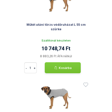
Műtét utáni törzs védőruházat L 55 cm
szürke
Szállítónál készleten
10 748,74 Ft
8 883,26 Ft ÁFA nélkül
-
+
Kosárba