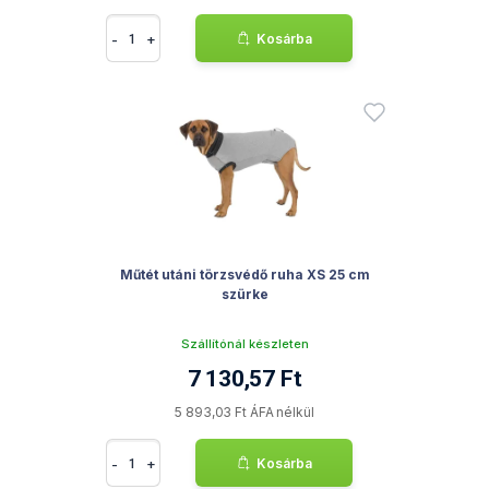
-
+
Kosárba
Műtét utáni törzsvédő ruha XS 25 cm
szürke
Szállítónál készleten
7 130,57 Ft
5 893,03 Ft ÁFA nélkül
-
+
Kosárba