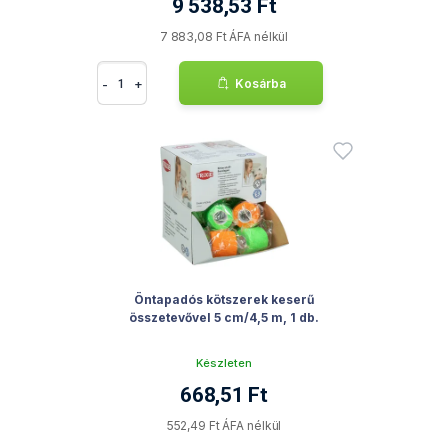
9 538,53 Ft
7 883,08 Ft ÁFA nélkül
-
+
Kosárba
Öntapadós kötszerek keserű
összetevővel 5 cm/4,5 m, 1 db.
Készleten
668,51 Ft
552,49 Ft ÁFA nélkül