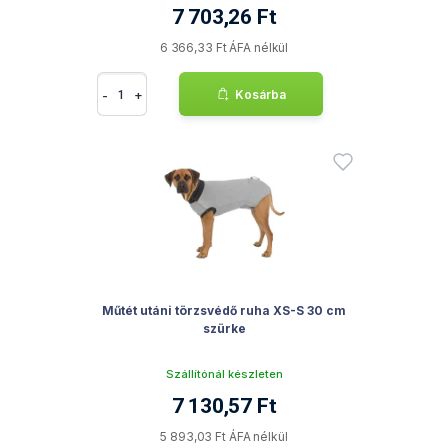
7 703,26 Ft
6 366,33 Ft ÁFA nélkül
-
+
Kosárba
Műtét utáni törzsvédő ruha XS-S 30 cm
szürke
Szállítónál készleten
7 130,57 Ft
5 893,03 Ft ÁFA nélkül