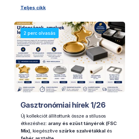
Teljes cikk
2 perc olvasás
Gasztronómiai hírek 1/26
Új kollekciót állítottunk össze a stílusos
étkezéshez:
arany és ezüst tányérok (FSC
Mix)
, kiegészítve
szürke szalvétákkal
és
fehér asztalte…