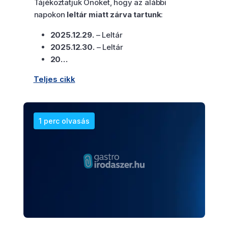
Tájékoztatjuk Önöket, hogy az alábbi
napokon
leltár miatt zárva tartunk
:
2025.12.29.
– Leltár
2025.12.30.
– Leltár
20…
Teljes cikk
1 perc olvasás