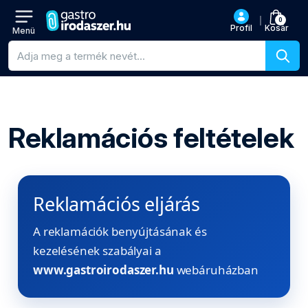
0
Profil
Kosár
Menü
Termékkeresés
Reklamációs feltételek
Reklamációs eljárás
A reklamációk benyújtásának és
kezelésének szabályai a
www.gastroirodaszer.hu
webáruházban