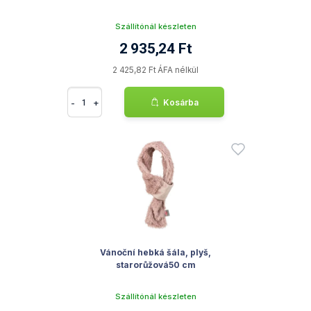
Szállítónál készleten
2 935,24 Ft
2 425,82 Ft ÁFA nélkül
-
+
Kosárba
Vánoční hebká šála, plyš,
starorůžová50 cm
Szállítónál készleten