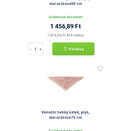
starorůžová55 cm
Szállítónál készleten
1 456,89 Ft
1 204,04 Ft ÁFA nélkül
-
+
Kosárba
Vánoční hebký šátek, plyš,
starorůžová75 cm
Szállítónál készleten