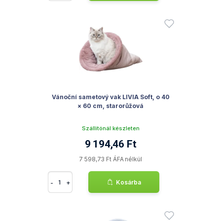
Vánoční sametový vak LIVIA Soft, o 40
× 60 cm, starorůžová
Szállítónál készleten
9 194,46 Ft
7 598,73 Ft ÁFA nélkül
-
+
Kosárba