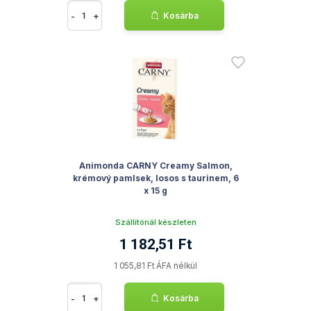
-
+
Kosárba
Animonda CARNY Creamy Salmon,
krémový pamlsek, losos s taurinem, 6
x 15 g
Szállítónál készleten
1 182,51 Ft
1 055,81 Ft ÁFA nélkül
-
+
Kosárba