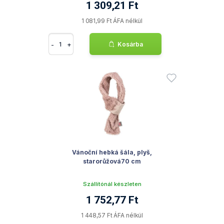
1 309,21 Ft
1 081,99 Ft ÁFA nélkül
-
+
Kosárba
Vánoční hebká šála, plyš,
starorůžová70 cm
Szállítónál készleten
1 752,77 Ft
1 448,57 Ft ÁFA nélkül