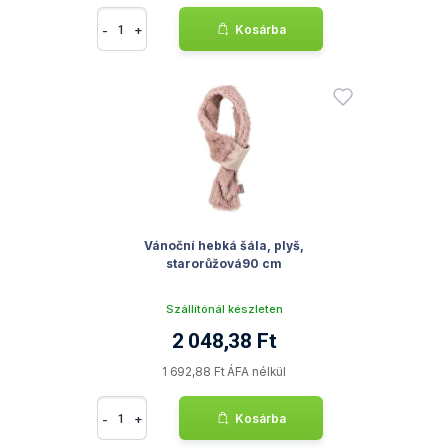
-
+
Kosárba
Vánoční hebká šála, plyš,
starorůžová90 cm
Szállítónál készleten
2 048,38 Ft
1 692,88 Ft ÁFA nélkül
-
+
Kosárba