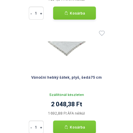
-
+
Kosárba
Vánoční hebký šátek, plyš, šedá75 cm
Szállítónál készleten
2 048,38 Ft
1 692,88 Ft ÁFA nélkül
-
+
Kosárba