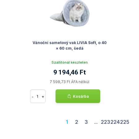
Vánoční sametový vak LIVIA Soft, o 40
× 60 cm, šedá
Szállítónál készleten
9 194,46 Ft
7 598,73 Ft ÁFA nélkül
-
+
Kosárba
1
2
3
...
223
224
225