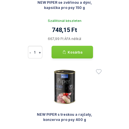
NEW PIPER se zvěřinou a dýní,
kapsička pro psy 150 g
Szállítónál készleten
748,15 Ft
667,99 Ft ÁFA nélkül
-
+
Kosárba
NEW PIPER s treskou a rajčaty,
konzerva pro psy 400 g