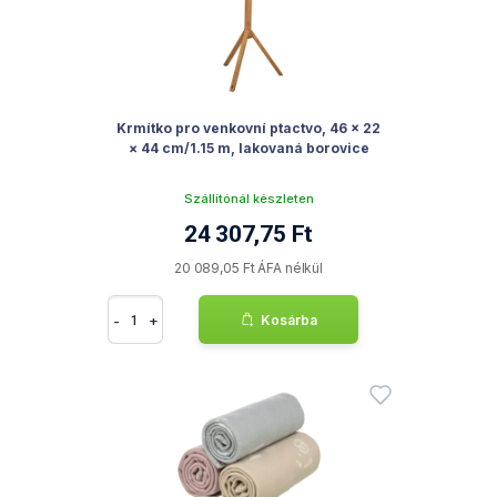
Krmítko pro venkovní ptactvo, 46 × 22
× 44 cm/1.15 m, lakovaná borovice
Szállítónál készleten
24 307,75 Ft
20 089,05 Ft ÁFA nélkül
-
+
Kosárba