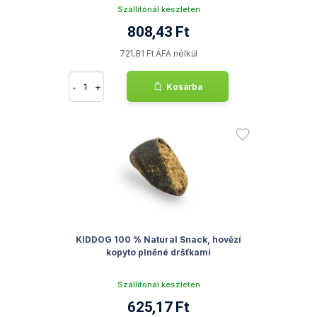
Szállítónál készleten
808,43 Ft
721,81 Ft ÁFA nélkül
-
+
Kosárba
KIDDOG 100 % Natural Snack, hovězí
kopyto plněné dršťkami
Szállítónál készleten
625,17 Ft