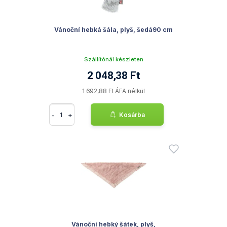
Vánoční hebká šála, plyš, šedá90 cm
Szállítónál készleten
2 048,38 Ft
1 692,88 Ft ÁFA nélkül
-
+
Kosárba
Vánoční hebký šátek, plyš,