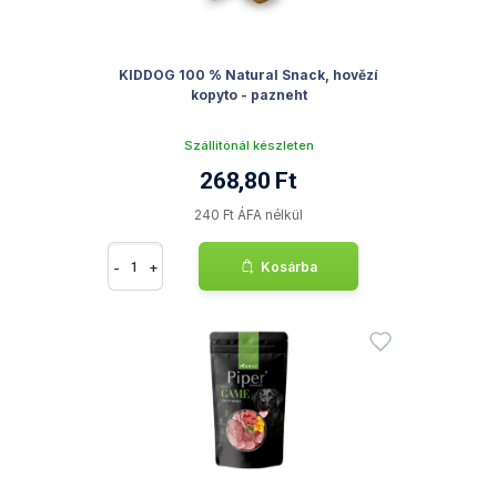
KIDDOG 100 % Natural Snack, hovězí
kopyto - pazneht
Szállítónál készleten
268,80 Ft
240 Ft ÁFA nélkül
-
+
Kosárba