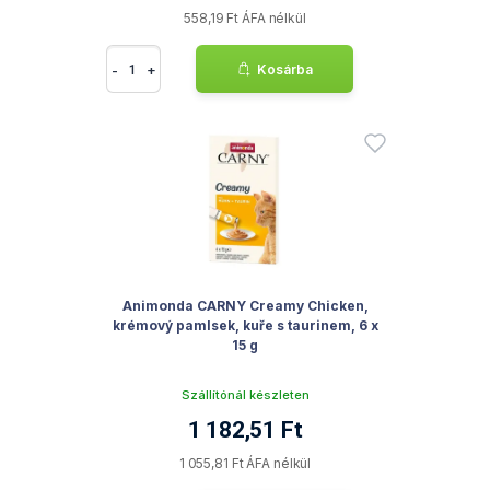
558,19 Ft ÁFA nélkül
-
+
Kosárba
Animonda CARNY Creamy Chicken,
krémový pamlsek, kuře s taurinem, 6 x
15 g
Szállítónál készleten
1 182,51 Ft
1 055,81 Ft ÁFA nélkül