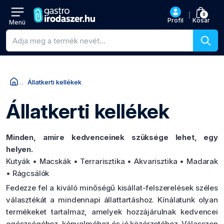
0
Profil
Kosár
Menü
Termékkeresés
Állatkerti kellékek
Állatkerti kellékek
Minden, amire kedvenceinek szüksége lehet, egy
helyen.
Kutyák • Macskák • Terrarisztika • Akvarisztika • Madarak
• Rágcsálók
Fedezze fel a kiváló minőségű kisállat-felszerelések széles
választékát a mindennapi állattartáshoz. Kínálatunk olyan
termékeket tartalmaz, amelyek hozzájárulnak kedvencei
egészségéhez, kényelméhez és jó közérzetéhez. Válasszon