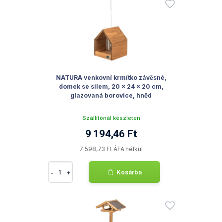
NATURA venkovní krmítko závěsné,
domek se silem, 20 × 24 × 20 cm,
glazovaná borovice, hněd
Szállítónál készleten
9 194,46 Ft
7 598,73 Ft ÁFA nélkül
-
+
Kosárba