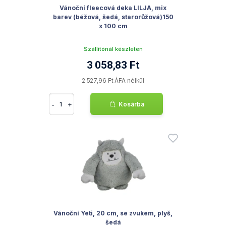
Vánoční fleecová deka LILJA, mix
barev (béžová, šedá, starorůžová)150
x 100 cm
Szállítónál készleten
3 058,83 Ft
2 527,96 Ft ÁFA nélkül
-
+
Kosárba
Vánoční Yeti, 20 cm, se zvukem, plyš,
šedá