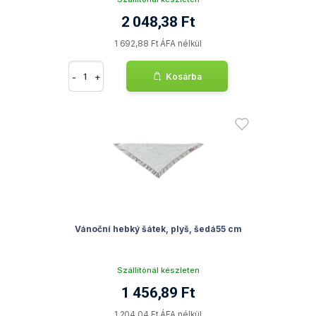
2 048,38 Ft
1 692,88 Ft ÁFA nélkül
-
+
Kosárba
Vánoční hebký šátek, plyš, šedá55 cm
Szállítónál készleten
1 456,89 Ft
1 204,04 Ft ÁFA nélkül