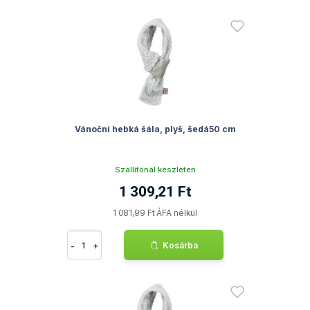
Vánoční hebká šála, plyš, šedá50 cm
Szállítónál készleten
1 309,21 Ft
1 081,99 Ft ÁFA nélkül
-
+
Kosárba