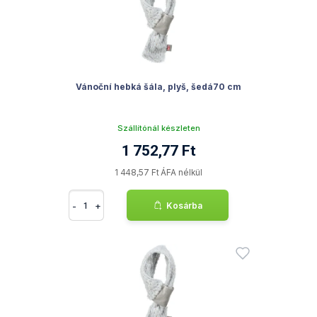
Vánoční hebká šála, plyš, šedá70 cm
Szállítónál készleten
1 752,77 Ft
1 448,57 Ft ÁFA nélkül
-
+
Kosárba