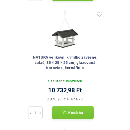
NATURA venkovní krmítko závěsné,
salaš, 36 × 25 × 25 cm, glazovaná
borovice, černá/bílá
Szállítónál készleten
10 732,98 Ft
8 870,23 Ft ÁFA nélkül
-
+
Kosárba